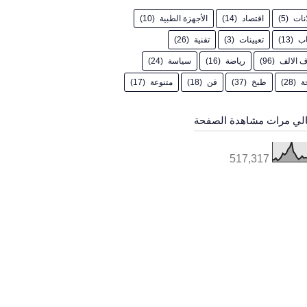
انات
(5)
اقتصاد
(14)
الأجهزة الطبية
(10)
اب
(13)
تعيينات
(3)
تقنية
(26)
 الالف
(96)
رياضة
(16)
سياسة
(24)
ة
(28)
طبخ
(37)
فن
(18)
متنوعة
(17)
لي مرات مشاهدة الصفحة
517,317