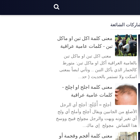
اركات الشائعة
معنى كلمة اكل تبن او ماكل
تبن - كلمات عامية عراقية
معنى اكل تبن او ماكل تبن
بالعامية العراقية أكل او ماكل تبن: متورط
كالحمار الذي يأكل التبن .. وتأتي ايضاً بمعنى
اسكت ولا تستمر بالحديث ( حد...
معنى كلمة اجلح او اچلح -
كلمات عامية عراقية
أجلح = أْچْلَح: أجلح أي الرجل
الأصلع من الجانبين ويفال أچلح وأملح أي ولح
أي تغير لونه وبهت والرجل مچولح قبيح ووسخ
هذا القماش مچولح إي ماك...
معنى كلمة أقجم وقجمة أو