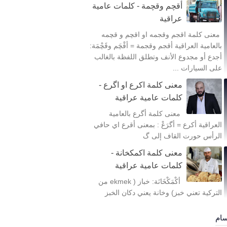
أقچم وقچمة - كلمات عامية
عراقية
معنى كلمة اقجم وقجمه او اقچم و قچمه
بالعامية العراقية أقجم وقجمة = أقْچَم وقَچْمَة:
أجدع أو مجدوع الأنف وتطلق اللفظة بالغالب
على السيارات ...
معنى كلمة اكرع او اگرع -
كلمات عامية عراقية
معنى كلمة أگرع بالعامية
العراقية أكرع = أگرَعْ : بمعنى أقرع اي حافي
الرأس حورت القاف إلى گ
معنى كلمة اكمكخانة -
كلمات عامية عراقية
أكْمَكْخَانَة: خباز ( ekmek من
التركية تعني خبز) وخانة يعني دكان الخبز
سام