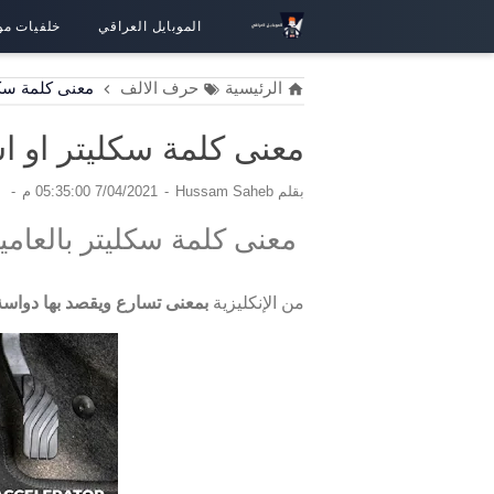
الموبايل العراقي
خلفيات مو
الرئيسية
حرف الالف
معنى كلمة سكل
معنى كلمة سكليتر او اس
بقلم
Hussam Saheb
7/04/2021 05:35:00 م
معنى كلمة سكليتر بالعامية
من الإنكليزية
بمعنى تسارع ويقصد بها دواسة