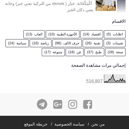
أكْمَكْخَانَة: خباز ( ekmek من التركية تعني خبز) وخانة
يعني دكان الخبز
الاقسام
اعلانات
(5)
اقتصاد
(14)
الأجهزة الطبية
(10)
العاب
(13)
تعيينات
(3)
تقنية
(26)
حرف الالف
(96)
رياضة
(16)
سياسة
(24)
صحة
(28)
طبخ
(37)
فن
(18)
متنوعة
(17)
إجمالي مرات مشاهدة الصفحة
516,807
من نحن
سياسة الخصوصية
خريطة الموقع