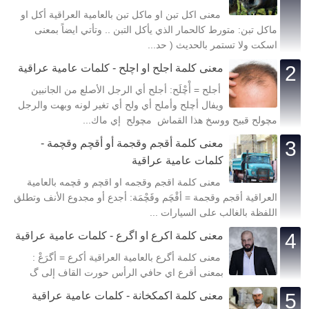
معنى اكل تبن او ماكل تبن بالعامية العراقية أكل او
ماكل تبن: متورط كالحمار الذي يأكل التبن .. وتأتي ايضاً بمعنى
اسكت ولا تستمر بالحديث ( حد...
معنى كلمة اجلح او اچلح - كلمات عامية عراقية
أجلح = أْچْلَح: أجلح أي الرجل الأصلع من الجانبين
ويفال أچلح وأملح أي ولح أي تغير لونه وبهت والرجل
مچولح قبيح ووسخ هذا القماش مچولح إي ماك...
معنى كلمة أقجم وقجمة أو أقچم وقچمة -
كلمات عامية عراقية
معنى كلمة اقجم وقجمه او اقچم و قچمه بالعامية
العراقية أقجم وقجمة = أقْچَم وقَچْمَة: أجدع أو مجدوع الأنف وتطلق
اللفظة بالغالب على السيارات ...
معنى كلمة اكرع او اگرع - كلمات عامية عراقية
معنى كلمة أگرع بالعامية العراقية أكرع = أگرَعْ :
بمعنى أقرع اي حافي الرأس حورت القاف إلى گ
معنى كلمة اكمكخانة - كلمات عامية عراقية