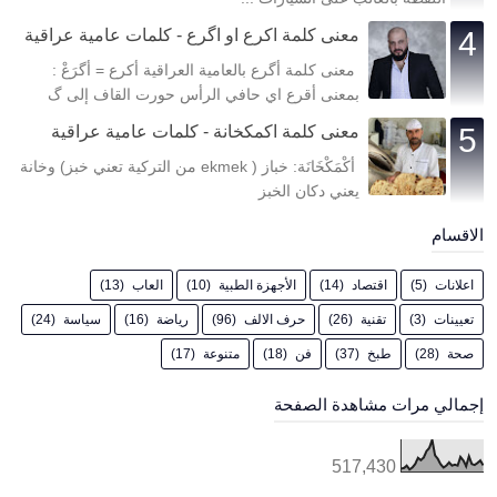
معنى كلمة اكرع او اگرع - كلمات عامية عراقية
معنى كلمة أگرع بالعامية العراقية أكرع = أگرَعْ :
بمعنى أقرع اي حافي الرأس حورت القاف إلى گ
معنى كلمة اكمكخانة - كلمات عامية عراقية
أكْمَكْخَانَة: خباز ( ekmek من التركية تعني خبز) وخانة
يعني دكان الخبز
الاقسام
اعلانات
(5)
اقتصاد
(14)
الأجهزة الطبية
(10)
العاب
(13)
تعيينات
(3)
تقنية
(26)
حرف الالف
(96)
رياضة
(16)
سياسة
(24)
صحة
(28)
طبخ
(37)
فن
(18)
متنوعة
(17)
إجمالي مرات مشاهدة الصفحة
517,430