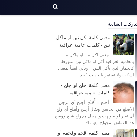
اركات الشائعة
معنى كلمة اكل تبن او ماكل
تبن - كلمات عامية عراقية
معنى اكل تبن او ماكل تبن
بالعامية العراقية أكل او ماكل تبن: متورط
كالحمار الذي يأكل التبن .. وتأتي ايضاً بمعنى
اسكت ولا تستمر بالحديث ( حد...
معنى كلمة اجلح او اچلح -
كلمات عامية عراقية
أجلح = أْچْلَح: أجلح أي الرجل
الأصلع من الجانبين ويفال أچلح وأملح أي ولح
أي تغير لونه وبهت والرجل مچولح قبيح ووسخ
هذا القماش مچولح إي ماك...
معنى كلمة أقجم وقجمة أو