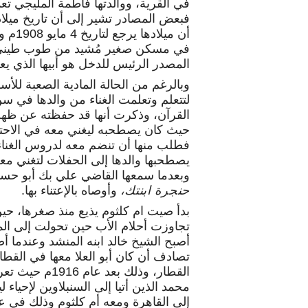
في القرية، ووالدتها فاطمة المليجي تع
أن مي
في مسكن صغير مُشيد من طوب طيني. 
المصدر الرئيس للدخل هو أبيها الذي يع
وبالرغم من الحالة المادية الصعبة للأسرة
لتتعلم وتعلمت الغناء من والدها في سن 
القرآن، وذكرت أنها قد حفظته عن ظهر ق
حيث كان يصطحبه ليغني معه في الاحتفال
فطلب منها أن تنضم معه لدروس الغناء،
يصطحبها والدها إلى الحفلات لتغني مع
وبعدما سمعها القاضي علي بك أبو حسي
حنجرة ابنتك،
وأوصاه بالإعتناء بها.
بدأ صيت ام كلثوم يذيع منذ صغرها، حي
تجاوزت أحلام الأب حين تحولت إلى ال
أصبح الشيخ خالد ابنه المنشد وعندما أ
تصادف أن كان أبو العلا معها في القطا
القطار، وذلك بع
محمد الذين أتيا إلى السنبلاوين لإحياء ل