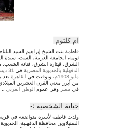
ام كلثوم
فاطمة بنت الشيخ إبراهيم السيد البلتا
ثومة، الجامعة العربية، الست، سيدة ا
الشرق، قيثارة الشرق
، فنانة الشعب
. 
الدقهلية
بالخديوية المصرية
في
31 ديسمبر
مايو
1908م
، وتوفيت في
القاهرة
بعد م
من أبرز مغني القرن العشرين الميلاد
في
مصر
وفي عموم
الوطن العربي
.
.
حياتة الشخصية :-
ولدت فاطمة لأسرة متواضعة في قرية 
السنبلاوين محافظة الدقهلية، الخديوية