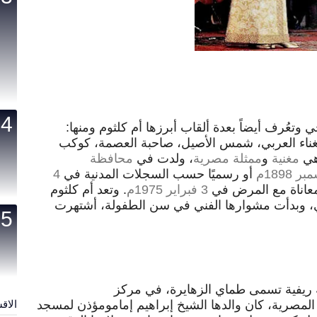
جي
وتعُرف أيضاً بعدة ألقاب أبرزها
أم كلثوم
ومنها:
لغناء العربي، شمس الأصيل، صاحبة العصمة، كوكب
هي
مغنية
و
ممثلة
مصرية
، ولدت في
محافظة
1898م
أو رسميًا حسب السجلات المدنية في
4
عاناة مع المرض في
3 فبراير
1975م
. وتعد أم كلثوم
ي، وبدأت مشوارها الفني في سن الطفولة
، أشتهرت
ريفية تسمى طماي الزهايرة، في مركز
الاق
 المصرية، كان والدها الشيخ إبراهيم إمامومؤذن لمسجد