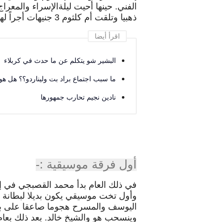
الفني. حينها أحيت ليلةالإسراء والمعر
ذهبيا وتلقت أم كلثوم 3 جنيهات أجراً لها.
اقرأ أيضا
البشير شو يتكلم عن ما حدث في كربلاء
ما سبب اجتماع براد بت وليناردو؟؟ هل هو
نادين نجيم تحارب جمهورها
أول فرقة موسيقية :-
في ذلك العام بدأ محمد القصبجي في إعدا
وأول تخت موسيقي يكون بديلا لبطانة ا
اليوسف والمسرح هجوما صاعقا على بطا
وينسحب هو والشيخ خالد. بعد ذلك بعام