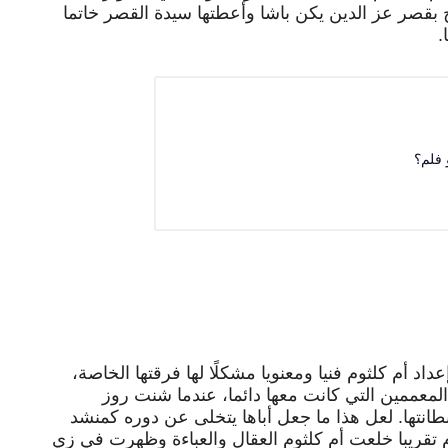
اج بقصر عز الدين يكن باشا وأعطتها سيدة القصر خاتما
 فلم؟
د أم كلثوم فنيا ومعنويا مشكلًا لها فرقتها الخاصة،
لمعممين التي كانت معها دائما، عندما شنت روز
نتها. لعل هذا ما جعل أباها يتخلى عن دوره كمنشد
 تقريبا خلعت أم كلثوم العقال والعباءة وظهرت في زي