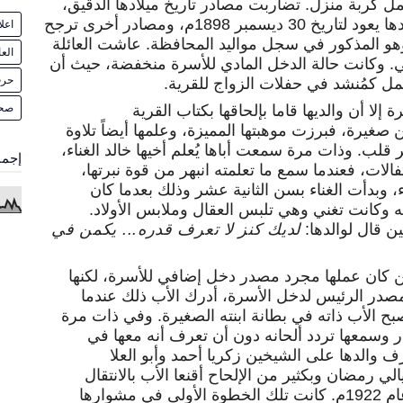
مل كربة منزل. تضاربت مصادر تاريخ ميلادها الدقيق،
فبعض المصادر تشير إلى أن تاريخ ميلادها يعود لتاريخ 30 ديسمبر 1898م، ومصادر أخرى ترجح
اعل
لادها يرجع لتاريخ 4 مايو 1908م وهو المذكور في سجل مواليد المحافظة. عاشت العائلة
الع
وكانت حالة الدخل المادي للأسرة منخفضة، حيث أن
حرف
مل كمُنشد في حفلات الزواج للقرية.
صح
 إلا أن والديها قاما بإلحاقها بكتاب القرية
صغيرة، فبرزت موهبتها المميزة، وعلمها أيضاً تلاوة
لب. وذات مرة سمعت أباها يُعلم أخيها خالد الغناء،
إجما
ات، فعندما سمع ما تعلمته انبهر من قوة نبرتها،
 وبدأت الغناء بسن الثانية عشر وذلك بعدما كان
ه وكانت تغني وهي تلبس العقال وملابس الأولاد.
ن قال لوالدها:
لديك كنز لا تعرف قدره... يكمن في
ن كان عملها مجرد مصدر دخل إضافي للأسرة، لكنها
مصدر الرئيس لدخل الأسرة، أدرك الأب ذلك عندما
صبح الأب ذاته في بطانة ابنته الصغيرة. وفي ذات مرة
ر وسمعها تردد ألحانه دون أن تعرف أنه معها في
د عام 1916م حيث تعرف والدها على الشيخين زكريا أحمد وأبو العلا
يالي رمضان وبكثير من الإلحاح أقنعا الأب بالانتقال
إلى القاهرة ومعه أم كلثوم وذلك في عام 1922م. كانت تلك الخطوة الأولى في مشوارها