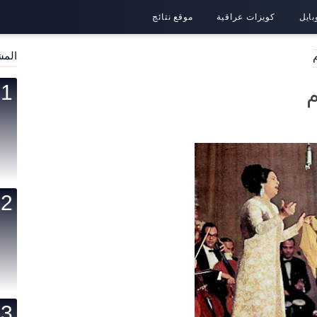
بايل
كويزات عراقية
موقع نتائج
المش
م