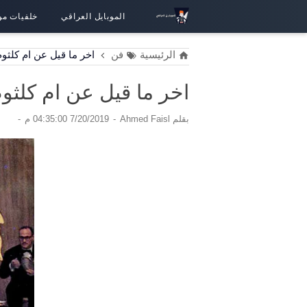
الموبايل العراقي
خلفيات مو
الرئيسية
فن
اخر ما قيل عن ام كلثوم
اخر ما قيل عن ام كلثو
بقلم
Ahmed Faisl
7/20/2019 04:35:00 م