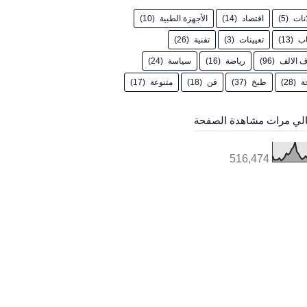
انات
(5)
اقتصاد
(14)
الأجهزة الطبية
(10)
اب
(13)
تعيينات
(3)
تقنية
(26)
 الالف
(96)
رياضة
(16)
سياسة
(24)
ة
(28)
طبخ
(37)
فن
(18)
متنوعة
(17)
لي مرات مشاهدة الصفحة
516,474