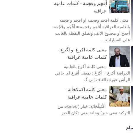
أقچم وقچمة - كلمات عامية
عراقية
معنى كلمة اقجم وقجمه او اقچم و قچمه
بالعامية العراقية أقجم وقجمة = أقْچَم وقَچْمَة:
أجدع أو مجدوع الأنف وتطلق اللفظة بالغالب
على السيارات ...
معنى كلمة اكرع او اگرع -
كلمات عامية عراقية
معنى كلمة أگرع بالعامية
العراقية أكرع = أگرَعْ : بمعنى أقرع اي حافي
الرأس حورت القاف إلى گ
معنى كلمة اكمكخانة -
كلمات عامية عراقية
أكْمَكْخَانَة: خباز ( ekmek من
التركية تعني خبز) وخانة يعني دكان الخبز
سام