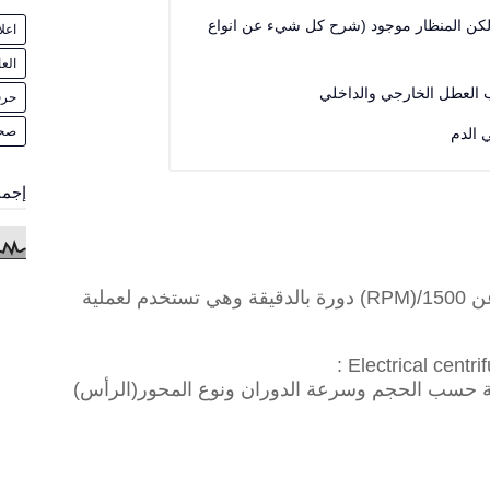
لكن المنظار موجود (شرح كل شيء عن انواع
اعل
الع
ب العطل الخارجي والداخلي
حرف
صح
 الدم
إجما
وهذا الجهاز يدار باليد ولا تزيد سرعته عن 1500/(RPM) دورة بالدقيقة وهي تستخدم لعملية
ية حسب الحجم وسرعة الدوران ونوع المحور(الرأس)