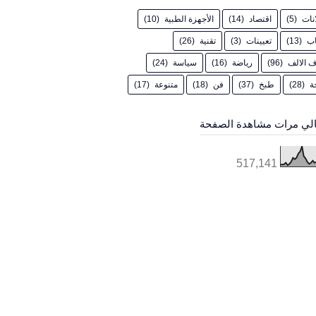
انات
(5)
اقتصاد
(14)
الأجهزة الطبية
(10)
اب
(13)
تعيينات
(3)
تقنية
(26)
 الالف
(96)
رياضة
(16)
سياسة
(24)
ة
(28)
طبخ
(37)
فن
(18)
متنوعة
(17)
لي مرات مشاهدة الصفحة
517,141