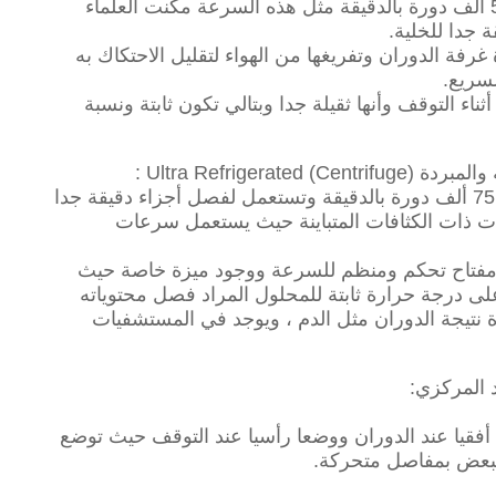
هذه الأجهزة سرعتها عالية تصل إلى 51 ألف دورة بالدقيقة مثل هذه السرعة مكنت العلماء
جدا للخلية.
غرفة الدوران وتفريغها من الهواء لتقليل الاحتكاك به
لسريع.
اء التوقف وأنها ثقيلة جدا وبتالي تكون ثابتة ونسبة
سرعة هذه الأجهزة تتراوح من 50 إلى 75 ألف دورة بالدقيقة وتستعمل لفصل أجزاء دقيقة جدا
ات ذات الكثافات المتباينة حيث يستعمل سرعات
لى مفتاح تحكم ومنظم للسرعة ووجود ميزة خاصة حيث
لى درجة حرارة ثابتة للمحلول المراد فصل محتوياته
ارة نتيجة الدوران مثل الدم ، ويوجد في المستشفيات
 المركزي:
أفقيا عند الدوران ووضعا رأسيا عند التوقف حيث توضع
لبعض بمفاصل متحركة.