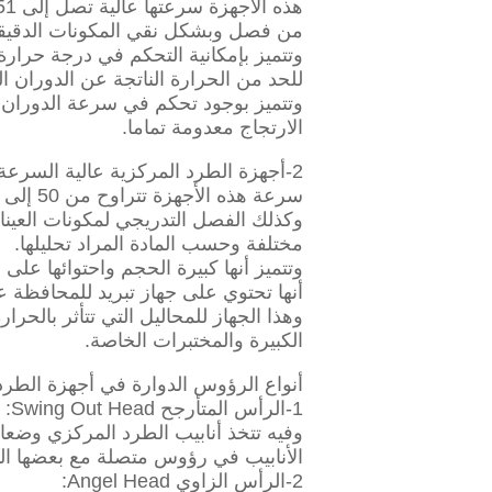
من فصل وبشكل نقي المكونات الدقيقة 
وتتميز بإمكانية التحكم في درجة حرارة 
للحد من الحرارة الناتجة عن الدوران ا
وتتميز بوجود تحكم في سرعة الدوران أثن
الارتجاج معدومة تماما.
2-أجهزة الطرد المركزية عالية السرعة والمبردة (Ultra Refrigerated (Centrifuge :
وكذلك الفصل التدريجي لمكونات العين
مختلفة وحسب المادة المراد تحليلها.
وتتميز أنها كبيرة الحجم واحتوائها ع
أنها تحتوي على جهاز تبريد للمحافظة ع
وهذا الجهاز للمحاليل التي تتأثر بالحر
الكبيرة والمختبرات الخاصة.
أنواع الرؤوس الدوارة في أجهزة الطرد
1-الرأس المتأرجح Swing Out Head:
وفيه تتخذ أنابيب الطرد المركزي وضعا 
الأنابيب في رؤوس متصلة مع بعضها ا
2-الرأس الزاوي Angel Head: