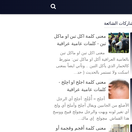
اركات الشائعة
معنى كلمة اكل تبن او ماكل
تبن - كلمات عامية عراقية
معنى اكل تبن او ماكل تبن
بالعامية العراقية أكل او ماكل تبن: متورط
كالحمار الذي يأكل التبن .. وتأتي ايضاً بمعنى
اسكت ولا تستمر بالحديث ( حد...
معنى كلمة اجلح او اچلح -
كلمات عامية عراقية
أجلح = أْچْلَح: أجلح أي الرجل
الأصلع من الجانبين ويفال أچلح وأملح أي ولح
أي تغير لونه وبهت والرجل مچولح قبيح ووسخ
هذا القماش مچولح إي ماك...
معنى كلمة أقجم وقجمة أو