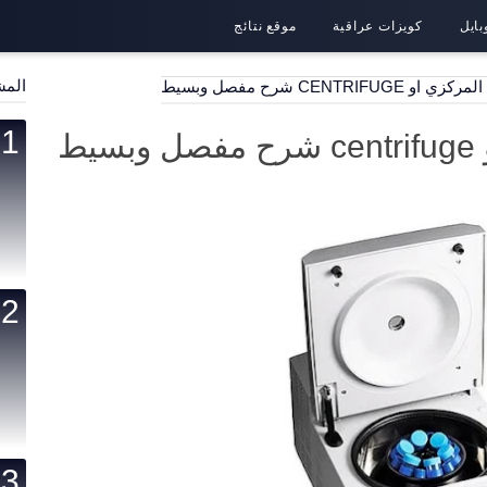
بايل
كويزات عراقية
موقع نتائج
المش
CENTRIFUG شرح مفصل وبسيط
ط