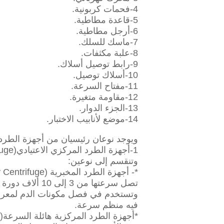
4-فحمات كربونية.
5-قاعدة مطاطية.
6-أرجل مطاطية.
7-ماسك للسلك.
8-علبة مكثفات.
9-رابط توصيل أسلاك.
10-أسلاك توصيل.
11-مفتاح السرعة.
12-مقاومة متغيرة.
13-الجزء الدوار.
14-موضع لأنابيب الاختبار.
ويوجد نوعان رئيسيان من أجهزة الطرد ا
1-أجهزة الطرد المركزي الاعتيادي(Ordinary Centrifuge):
وتنقسم إلى نوعين:
*- أجهزة الطرد المخبرية (Laboratory Centrifuge):
تصل سرعتها من 3 إلى 10 ألاف دورة بالدقيقة.
وتستخدم في فصل مكونات الدم لمعرفة ع
فيه منظم سرعة.
*أجهزة الطرد المركزية هائلة السرعة(Ultra Centrifuge ):