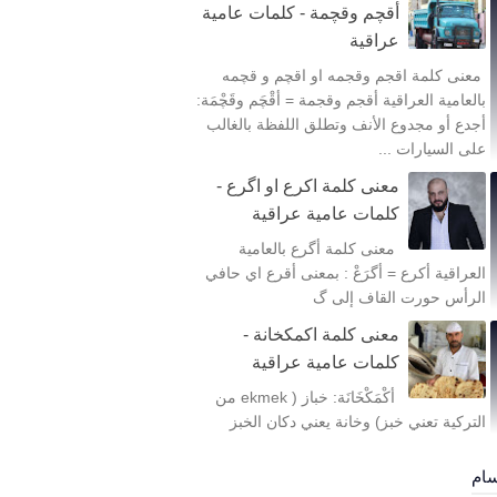
أقچم وقچمة - كلمات عامية
عراقية
معنى كلمة اقجم وقجمه او اقچم و قچمه
بالعامية العراقية أقجم وقجمة = أقْچَم وقَچْمَة:
أجدع أو مجدوع الأنف وتطلق اللفظة بالغالب
على السيارات ...
معنى كلمة اكرع او اگرع -
كلمات عامية عراقية
معنى كلمة أگرع بالعامية
العراقية أكرع = أگرَعْ : بمعنى أقرع اي حافي
الرأس حورت القاف إلى گ
معنى كلمة اكمكخانة -
كلمات عامية عراقية
أكْمَكْخَانَة: خباز ( ekmek من
التركية تعني خبز) وخانة يعني دكان الخبز
سام