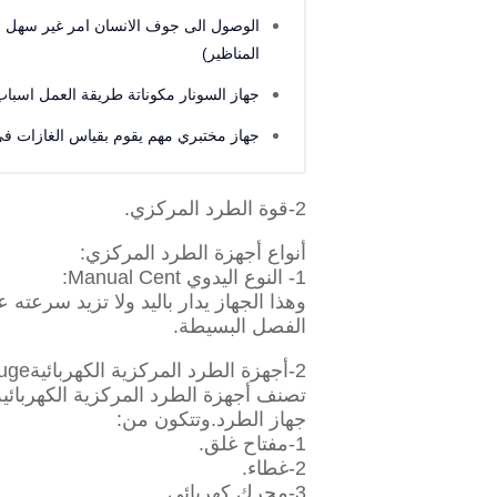
الوصول الى جوف الانسان امر غير سهل 
المناظير)
جهاز السونار مكوناتة طريقة العمل اسبا
جهاز مختبري مهم يقوم بقياس الغازات في
2-قوة الطرد المركزي.
أنواع أجهزة الطرد المركزي:
1- النوع اليدوي Manual Cent:
الفصل البسيطة.
2-أجهزة الطرد المركزية الكهربائيةElectrical centrifuge :
تصنف أجهزة الطرد المركزية الكهربائ
جهاز الطرد.وتتكون من:
1-مفتاح غلق.
2-غطاء.
3-محرك كهربائي.