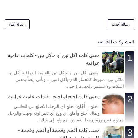
رسالة أحدث
رسالة أقدم
المشاركات الشائعة
معنى كلمة اكل تبن او ماكل تبن - كلمات عامية
عراقية
معنى اكل تبن او ماكل تبن بالعامية العراقية أكل او
ماكل تبن: متورط كالحمار الذي يأكل التبن .. وتأتي ايضاً بمعنى
اسكت ولا تستمر بالحديث ( حد...
معنى كلمة اجلح او اچلح - كلمات عامية عراقية
أجلح = أْچْلَح: أجلح أي الرجل الأصلع من الجانبين
ويفال أچلح وأملح أي ولح أي تغير لونه وبهت والرجل
مچولح قبيح ووسخ هذا القماش مچولح إي ماك...
معنى كلمة أقجم وقجمة أو أقچم وقچمة -
كلمات عامية عراقية