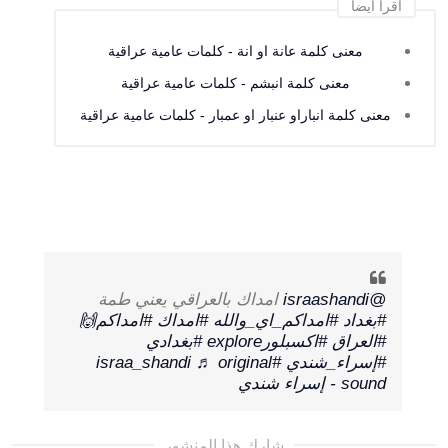
اقرأ أيضا
معنى كلمة عانة او انة - كلمات عامية عراقية
معنى كلمة انبشم - كلمات عامية عراقية
معنى كلمة انباراو عنبار او عمبار - كلمات عامية عراقية
@israashandi
امداك بالعراقي يعني طمة
#بغداد
#امداكم_اي_والله
#امداك
#امداكم🙌
#العراق
#اكسبلورexplore
#بغدادي
#إسراء_شندي
#israa_shandi
♬ original
sound - إسراء شندي
شارك هذا المنشور