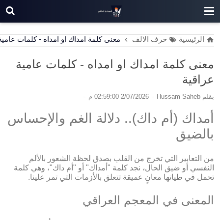
الرئيسية
حرف الالف
معنى كلمة امداك او امداه - كلمات عامية
معنى كلمة امداك او امداه - كلمات عامية
عراقية
بقلم
Hussam Saheb
2/07/2026 02:59:00 م
أمداك (أم داك).. دلالة الغم والإحساس
بالضيق
من التعابير التي تخرج من القلب بصدق لحظة الشعور بالألم
النفسي أو ضيق الحال، نجد كلمة "أمداك" أو "أم داك"، وهي كلمة
تحمل في طياتها معانٍ عميقة تتعلق بالأزمات التي تمر علينا.
المعنى في المعجم العراقي