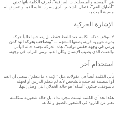
في "المعجم والمصطلحات العراقية"، تُعرف الكلمة بأنها تعني
"أصابك الغم"
، فتقال للشخص الذي يضرب عليه الغم أو تتعرض له
مصيبة ألمت به.
الإشارة الحركية
لا تتوقف دلالة الكلمة عند اللفظ فقط، بل يصاحبها غالباً حركة
يدوية تعبيرية قوية، يصفها المعجم بـ:
"وتصاحب بحركة اليد كمن
يرمي في وجهه حفنتي تراب"
. هذه الحركة تجسد حالة اليأس
والضنك الذي يصيب الإنسان وكأن الدنيا ترمي التراب في وجهه.
استخدام آخر
تأتي الكلمة أيضاً في مقولات مثل "الإمداه ما يتعلم"، بمعنى أن الغم
أو المصيبة قد حلت بالشخص لأنه لم يتعلم الدرس أو لجهله
بالموقف، فيكون "أمداه" هو حالة الخذلان التي وصل إليها.
هكذا نجد أن الكلمة ليست مجرد نداء، بل حالة شعورية متكاملة
تعبر عن الذروة في الشعور بالضيق والكآبة.