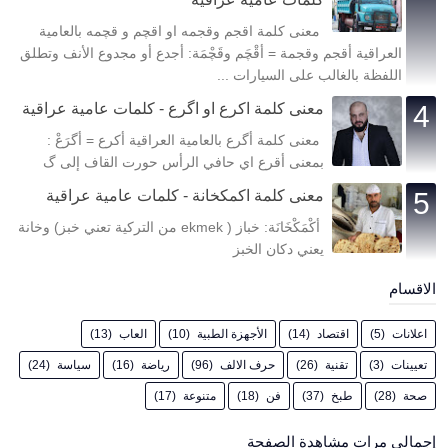
معنى كلمة اقجم وقجمه او اقچم و قچمه بالعامية
العراقية أقجم وقجمة = أقْچَم وقَچْمَة: أجدع أو مجدوع الأنف وتطلق
اللفظة بالغالب على السيارات ...
معنى كلمة اكرع او اگرع - كلمات عامية عراقية
معنى كلمة أگرع بالعامية العراقية أكرع = أگرَعْ :
بمعنى أقرع اي حافي الرأس حورت القاف إلى گ
معنى كلمة اكمكخانة - كلمات عامية عراقية
أكْمَكْخَانَة: خباز ( ekmek من التركية تعني خبز) وخانة
يعني دكان الخبز
الاقسام
اعلانات
(5)
اقتصاد
(14)
الأجهزة الطبية
(10)
العاب
(13)
تعيينات
(3)
تقنية
(26)
حرف الالف
(96)
رياضة
(16)
سياسة
(24)
صحة
(28)
طبخ
(37)
فن
(18)
متنوعة
(17)
إجمالي مرات مشاهدة الصفحة