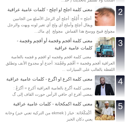
معنى كلمة اجلح او اچلح - كلمات عامية عراقية
أجلح = أْچْلَح: أجلح أي الرجل الأصلع من الجانبين
ويفال أچلح وأملح أي ولح أي تغير لونه وبهت والرجل
مچولح قبيح ووسخ هذا القماش مچولح إي ماك...
معنى كلمة أقجم وقجمة أو أقچم وقچمة -
كلمات عامية عراقية
معنى كلمة اقجم وقجمه او اقچم و قچمه بالعامية
العراقية أقجم وقجمة = أقْچَم وقَچْمَة: أجدع أو مجدوع الأنف وتطلق
اللفظة بالغالب على السيارات ...
معنى كلمة اكرع او اگرع - كلمات عامية عراقية
معنى كلمة أگرع بالعامية العراقية أكرع = أگرَعْ :
بمعنى أقرع اي حافي الرأس حورت القاف إلى گ
معنى كلمة اكمكخانة - كلمات عامية عراقية
أكْمَكْخَانَة: خباز ( ekmek من التركية تعني خبز) وخانة
يعني دكان الخبز