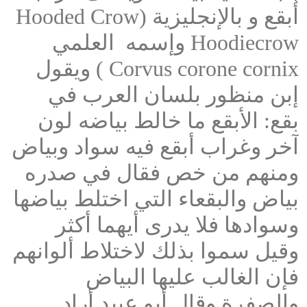
أبقع و بالإنجليزية (Hooded Crow
Hoodiecrow وإسمه العلمي
Corvus corone cornix ) ويقول
إبن منظور بلسان العرب في
بقع: الأبقع ما خالط بياضه لون
آخر وغراب أبقع فيه سواد وبياض
ومنهم من خص فقال في صدره
بياض والبقعاء التي اختلط بياضها
وسوادها فلا يدرى أيهما أكثر
وقيل سموا بذلك لاختلاط ألوانهم
فإن الغالب عليها البياض
والصفرة وقال أبو عبيد أراد