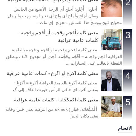
أجلح = أْچْلَح: أجلح أي الرجل الأصلع من الجانبين
ويفال أچلح وأملح أي ولح أي تغير لونه وبهت والرجل
مچولح قبيح ووسخ هذا القماش مچولح إي ماك...
معنى كلمة أقجم وقجمة أو أقچم وقچمة -
كلمات عامية عراقية
معنى كلمة اقجم وقجمه او اقچم و قچمه بالعامية
العراقية أقجم وقجمة = أقْچَم وقَچْمَة: أجدع أو مجدوع الأنف وتطلق
اللفظة بالغالب على السيارات ...
معنى كلمة اكرع او اگرع - كلمات عامية عراقية
معنى كلمة أگرع بالعامية العراقية أكرع = أگرَعْ :
بمعنى أقرع اي حافي الرأس حورت القاف إلى گ
معنى كلمة اكمكخانة - كلمات عامية عراقية
أكْمَكْخَانَة: خباز ( ekmek من التركية تعني خبز) وخانة
يعني دكان الخبز
الاقسام