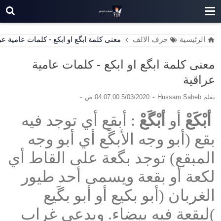
الرئيسية
حرف الالف
معنى كلمة ابگع او ابكع - كلمات عامية عر
معنى كلمة ابگع او ابكع - كلمات عامية
عراقية
بقلم
Hussam Saheb
5/03/2020 04:07:00 ص
أبْكَعْ
أو
أبْگَعْ
: أبقع أي توجد فيه
بقع (
أبو وجه الأبگَع أي أبو وجه
المبقع) توجد بگعة على القاط أي
لكعة أو بقعة ويسمى أحد طيور
الغربان (أبو بكيع أو أبو بگَيع
)لبقعة فيه بيضاء. ويدعى غراب