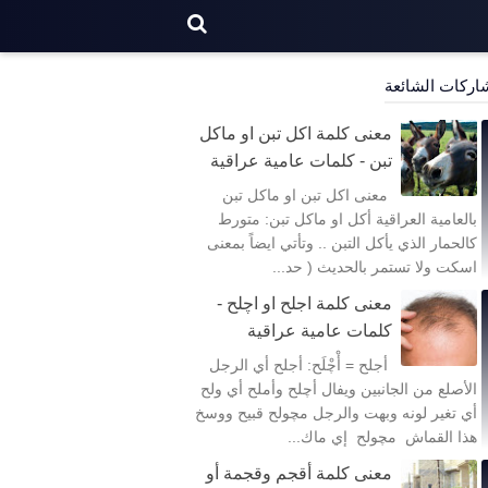
اركات الشائعة
معنى كلمة اكل تبن او ماكل
تبن - كلمات عامية عراقية
معنى اكل تبن او ماكل تبن
بالعامية العراقية أكل او ماكل تبن: متورط
كالحمار الذي يأكل التبن .. وتأتي ايضاً بمعنى
اسكت ولا تستمر بالحديث ( حد...
معنى كلمة اجلح او اچلح -
كلمات عامية عراقية
أجلح = أْچْلَح: أجلح أي الرجل
الأصلع من الجانبين ويفال أچلح وأملح أي ولح
أي تغير لونه وبهت والرجل مچولح قبيح ووسخ
هذا القماش مچولح إي ماك...
معنى كلمة أقجم وقجمة أو