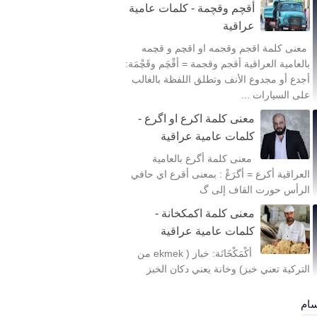
أقچم وقچمة - كلمات عامية
عراقية
معنى كلمة اقجم وقجمه او اقچم و قچمه
بالعامية العراقية أقجم وقجمة = أقْچَم وقَچْمَة:
أجدع أو مجدوع الأنف وتطلق اللفظة بالغالب
على السيارات ...
معنى كلمة اكرع او اگرع -
كلمات عامية عراقية
معنى كلمة أگرع بالعامية
العراقية أكرع = أگرَعْ : بمعنى أقرع اي حافي
الرأس حورت القاف إلى گ
معنى كلمة اكمكخانة -
كلمات عامية عراقية
أكْمَكْخَانَة: خباز ( ekmek من
التركية تعني خبز) وخانة يعني دكان الخبز
سام