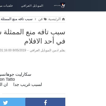
الموبايل العراقي
خلفيات مو
الرئيسية
فن
سبب تافه منع الممثلة 
سبب تافه منع الممثلة 
في أحد الافلام
بقلم
ادمن الموبايل العراقي
8/05/2019 01:16:00 ص
سكارليت جوهانسون
on Tatto
ان المخرج رأى انها كانت جميلة جداً لتأدية الدور .
لسبب غريب جدا
⚠️