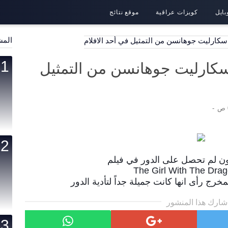
بايل
كويزات عراقية
موقع نتائج
المش
سكارليت جوهانسن من التمثيل في أحد الافلام
سكارليت جوهانسن من التمثيل
 لم تحصل على الدور في فيلم
👑
The Girl With The Drag
شارك هذا المنشور