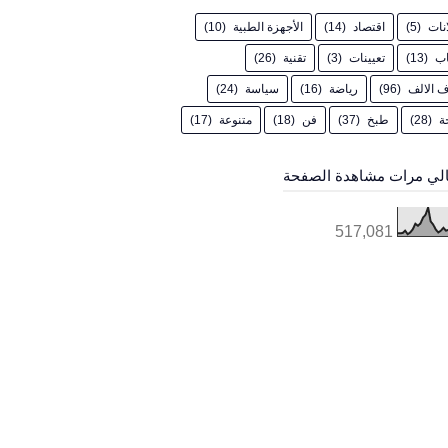
انات
(5)
اقتصاد
(14)
الأجهزة الطبية
(10)
اب
(13)
تعيينات
(3)
تقنية
(26)
 الالف
(96)
رياضة
(16)
سياسة
(24)
ة
(28)
طبخ
(37)
فن
(18)
متنوعة
(17)
لي مرات مشاهدة الصفحة
517,081