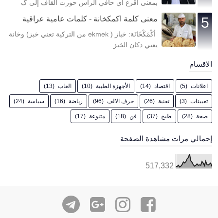
بمعنى أقرع اي حافي الرأس حورت القاف إلى گ
معنى كلمة اكمكخانة - كلمات عامية عراقية
أكْمَكْخَانَة: خباز ( ekmek من التركية تعني خبز) وخانة
يعني دكان الخبز
الاقسام
اعلانات
(5)
اقتصاد
(14)
الأجهزة الطبية
(10)
العاب
(13)
تعيينات
(3)
تقنية
(26)
حرف الالف
(96)
رياضة
(16)
سياسة
(24)
صحة
(28)
طبخ
(37)
فن
(18)
متنوعة
(17)
إجمالي مرات مشاهدة الصفحة
517,332