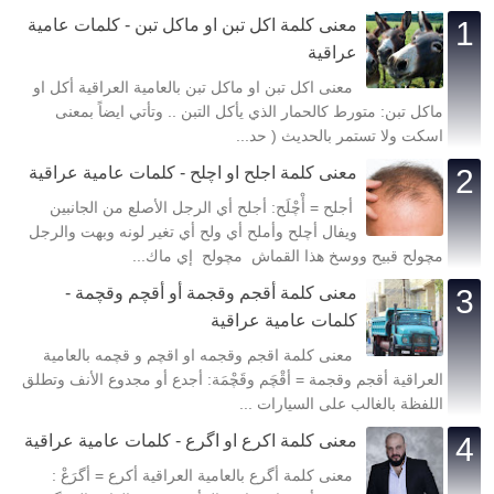
معنى كلمة اكل تبن او ماكل تبن - كلمات عامية
عراقية
معنى اكل تبن او ماكل تبن بالعامية العراقية أكل او
ماكل تبن: متورط كالحمار الذي يأكل التبن .. وتأتي ايضاً بمعنى
اسكت ولا تستمر بالحديث ( حد...
معنى كلمة اجلح او اچلح - كلمات عامية عراقية
أجلح = أْچْلَح: أجلح أي الرجل الأصلع من الجانبين
ويفال أچلح وأملح أي ولح أي تغير لونه وبهت والرجل
مچولح قبيح ووسخ هذا القماش مچولح إي ماك...
معنى كلمة أقجم وقجمة أو أقچم وقچمة -
كلمات عامية عراقية
معنى كلمة اقجم وقجمه او اقچم و قچمه بالعامية
العراقية أقجم وقجمة = أقْچَم وقَچْمَة: أجدع أو مجدوع الأنف وتطلق
اللفظة بالغالب على السيارات ...
معنى كلمة اكرع او اگرع - كلمات عامية عراقية
معنى كلمة أگرع بالعامية العراقية أكرع = أگرَعْ :