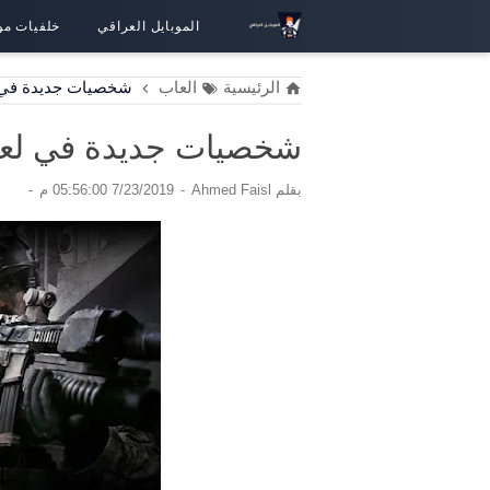
الموبايل العراقي
خلفيات مو
الرئيسية
العاب
شخصيات جديدة في لعبة Y MODERN WARFARE
شخصيات جديدة في لعبة of duty modern warfare
بقلم
Ahmed Faisl
7/23/2019 05:56:00 م