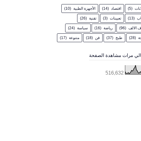
انات
(5)
اقتصاد
(14)
الأجهزة الطبية
(10)
اب
(13)
تعيينات
(3)
تقنية
(26)
 الالف
(96)
رياضة
(16)
سياسة
(24)
ة
(28)
طبخ
(37)
فن
(18)
متنوعة
(17)
لي مرات مشاهدة الصفحة
516,632