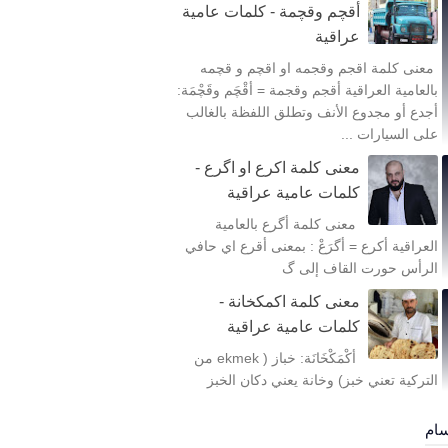
أقچم وقچمة - كلمات عامية
عراقية
معنى كلمة اقجم وقجمه او اقچم و قچمه
بالعامية العراقية أقجم وقجمة = أقْچَم وقَچْمَة:
أجدع أو مجدوع الأنف وتطلق اللفظة بالغالب
على السيارات ...
معنى كلمة اكرع او اگرع -
كلمات عامية عراقية
معنى كلمة أگرع بالعامية
العراقية أكرع = أگرَعْ : بمعنى أقرع اي حافي
الرأس حورت القاف إلى گ
معنى كلمة اكمكخانة -
كلمات عامية عراقية
أكْمَكْخَانَة: خباز ( ekmek من
التركية تعني خبز) وخانة يعني دكان الخبز
سام