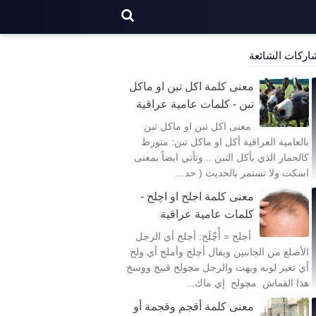
اركات الشائعة
معنى كلمة اكل تبن او ماكل
تبن - كلمات عامية عراقية
معنى اكل تبن او ماكل تبن
بالعامية العراقية أكل او ماكل تبن: متورط
كالحمار الذي يأكل التبن .. وتأتي ايضاً بمعنى
اسكت ولا تستمر بالحديث ( حد...
معنى كلمة اجلح او اچلح -
كلمات عامية عراقية
أجلح = أْچْلَح: أجلح أي الرجل
الأصلع من الجانبين ويفال أچلح وأملح أي ولح
أي تغير لونه وبهت والرجل مچولح قبيح ووسخ
هذا القماش مچولح إي ماك...
معنى كلمة أقجم وقجمة أو