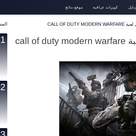
بايل
كويزات عراقية
موقع نتائج
المش
CALL OF DUT
call 