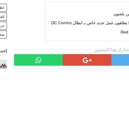
اعل
ن بلجنون
الع
حرف
صح
شارك هذا المنشور
إجما