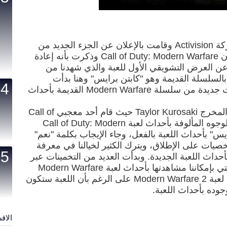
في نهاية شهر مايو الماضي خرجت شركة Activision وقامت بالإعلان عن الجزء الجديد من
سلسلة Call Of Duty والذي يأتي بعنوان Call of Duty: Modern Warfare وذكرت بأنه إعادة
 العرض التشويقي الأول للعبة والذي شهدنا من
لسلسلة القديمة وهو "كابتن برايس" وهنا بدأت
التساؤلات حول إمكانية ظهور شخصيات جديدة من سلسلة Modern Warfare القديمة بأحداث
وجاء الجواب بشكل بسيط على لسان المخرج Taylor Kurosaki حيث قام أحد معجبي Call of
Duty بسؤاله حول إمكانية رؤية بعض الوجوه المألوفة بأحداث لعبة Call of Duty: Modern
ن برايس" بأحداث اللعبة بالفعل، وجاء الإيجاب بكلمة "نعم"
ات على الإطلاق، ويترك الكثير لخيالنا في معرفة
داث اللعبة الجديدة. وبدأت العديد من التخمينات عبر
شبكة الإنترنت حول أبرز الشخصيات التي بإمكاننا مشاهدتها بأحداث لعبة Modern Warfare
مثل شخصية Ghost الذي ظهر بأحداث لعبة Modern Warfare 2 على الرغم بأن اللعبة ستكون
جوده بأحداث اللعبة.
الاق