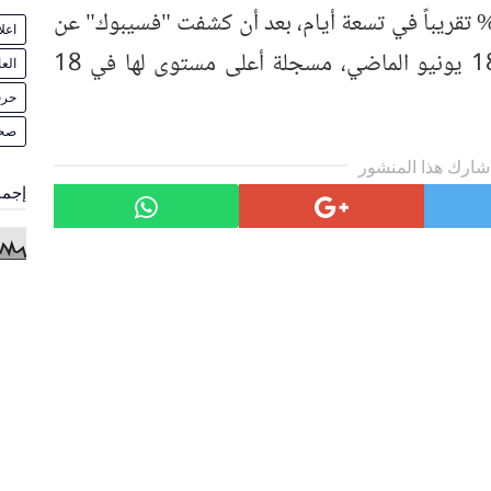
ارتفعت عملة "بيتكوين" بنسبة 55% تقريباً في تسعة أيام، بعد أن كشفت "فسيبوك" عن
اعل
خططها لإطلاق عملتها "ليبرا" في 18 يونيو الماضي، مسجلة أعلى مستوى لها في 18
الع
حرف
صح
شارك هذا المنشور
إجما