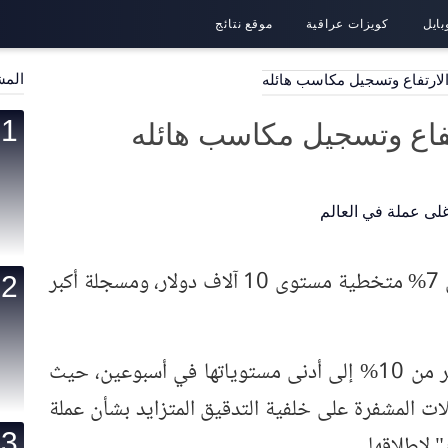
بايل
كويزات عراقية
موقع نتائج
المش
الارتفاع وتسجيل مكاسب هائله
تفاع وتسجيل مكاسب هائله
قفزت عملة بيتكوين الرقمية أكثر من 7% متخطية مستوى 10 آلاف دولار، ومسجلة أكبر
وكانت عملة "بيتكوين" قد هوت أكثر من 10% إلى أدنى مستوياتها في أسبوعين، حيث
ت المشفرة على خلفية التدقيق المتزايد بشأن عملة
 لإطلاقها.