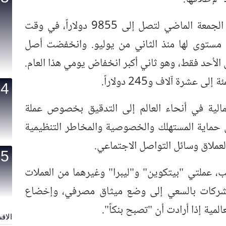
وهوت "بيتكوين" 11.1% من يوم الجمعة الماضي لتصل إلى 9855 دولاراً، في وقت
ى مستوى لها منذ الثاني من يوليو. وانخفضت أصل
مشفرة بنسبة 10.4% أمس الأحد فقط، وهو ثاني أكبر انخفاض يومي هذا العام.
عشرة آلاف و245 دولاراً.
مالية في أنحاء العالم إلى التدقيق بخصوص عملة
 حماية المستهلك والخصوصية والمخاطر التنظيمية
ي لعملاق وسائل التواصل الاجتماعي.
مب، عملتي "بيتكوين" و"ليبرا" وغيرهما من العملات
 الشركات بالسعي إلى وضع ميثاق مصرفي، وإخضاع
المية إذا أرادت أن "تصبح بنكاً".
الاق