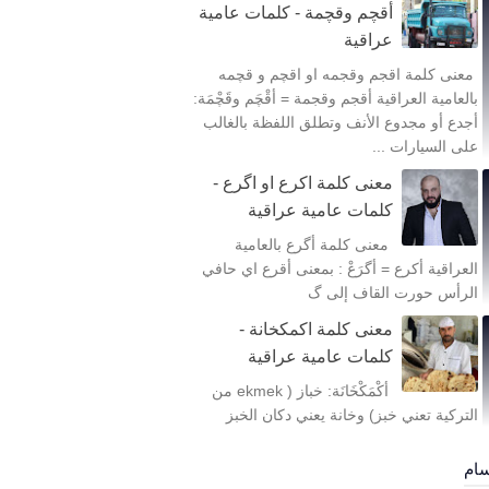
أقچم وقچمة - كلمات عامية
عراقية
معنى كلمة اقجم وقجمه او اقچم و قچمه
بالعامية العراقية أقجم وقجمة = أقْچَم وقَچْمَة:
أجدع أو مجدوع الأنف وتطلق اللفظة بالغالب
على السيارات ...
معنى كلمة اكرع او اگرع -
كلمات عامية عراقية
معنى كلمة أگرع بالعامية
العراقية أكرع = أگرَعْ : بمعنى أقرع اي حافي
الرأس حورت القاف إلى گ
معنى كلمة اكمكخانة -
كلمات عامية عراقية
أكْمَكْخَانَة: خباز ( ekmek من
التركية تعني خبز) وخانة يعني دكان الخبز
سام