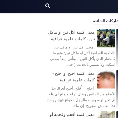
اركات الشائعة
معنى كلمة اكل تبن او ماكل
تبن - كلمات عامية عراقية
معنى اكل تبن او ماكل تبن
بالعامية العراقية أكل او ماكل تبن: متورط
كالحمار الذي يأكل التبن .. وتأتي ايضاً بمعنى
اسكت ولا تستمر بالحديث ( حد...
معنى كلمة اجلح او اچلح -
كلمات عامية عراقية
أجلح = أْچْلَح: أجلح أي الرجل
الأصلع من الجانبين ويفال أچلح وأملح أي ولح
أي تغير لونه وبهت والرجل مچولح قبيح ووسخ
هذا القماش مچولح إي ماك...
معنى كلمة أقجم وقجمة أو