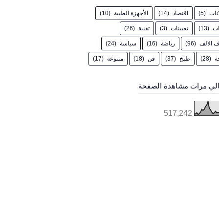
انات
(5)
اقتصاد
(14)
الأجهزة الطبية
(10)
اب
(13)
تعيينات
(3)
تقنية
(26)
 الالف
(96)
رياضة
(16)
سياسة
(24)
ة
(28)
طبخ
(37)
فن
(18)
متنوعة
(17)
لي مرات مشاهدة الصفحة
517,242