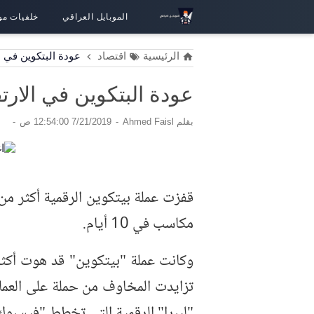
الموبايل العراقي
خلفيات مو
الرئيسية
اقتصاد
عودة البتكوين في 
عودة البتكوين في الار
بقلم
Ahmed Faisl
7/21/2019 12:54:00 ص
مكاسب في 10 أيام.
تزايدت المخاوف من حملة على العملا
"ليبرا" الرقمية التي تخطط "فيسبوك"