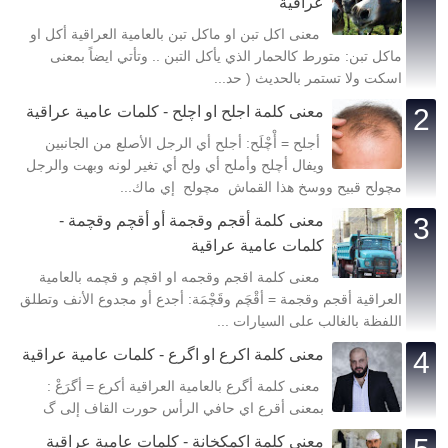
عراقية
معنى اكل تبن او ماكل تبن بالعامية العراقية أكل او
ماكل تبن: متورط كالحمار الذي يأكل التبن .. وتأتي ايضاً بمعنى
اسكت ولا تستمر بالحديث ( حد...
معنى كلمة اجلح او اچلح - كلمات عامية عراقية
أجلح = أْچْلَح: أجلح أي الرجل الأصلع من الجانبين
ويفال أچلح وأملح أي ولح أي تغير لونه وبهت والرجل
مچولح قبيح ووسخ هذا القماش مچولح إي ماك...
معنى كلمة أقجم وقجمة أو أقچم وقچمة -
كلمات عامية عراقية
معنى كلمة اقجم وقجمه او اقچم و قچمه بالعامية
العراقية أقجم وقجمة = أقْچَم وقَچْمَة: أجدع أو مجدوع الأنف وتطلق
اللفظة بالغالب على السيارات ...
معنى كلمة اكرع او اگرع - كلمات عامية عراقية
معنى كلمة أگرع بالعامية العراقية أكرع = أگرَعْ :
بمعنى أقرع اي حافي الرأس حورت القاف إلى گ
معنى كلمة اكمكخانة - كلمات عامية عراقية