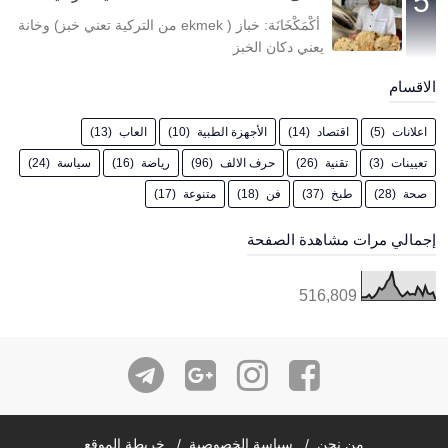
أكْمَكْخَانَة: خباز ( ekmek من التركية تعني خبز) وخانة
يعني دكان الخبز
الاقسام
اعلانات
(5)
اقتصاد
(14)
الأجهزة الطبية
(10)
العاب
(13)
تعيينات
(3)
تقنية
(26)
حرف الالف
(96)
رياضة
(16)
سياسة
(24)
صحة
(28)
طبخ
(37)
فن
(18)
متنوعة
(17)
إجمالي مرات مشاهدة الصفحة
516,809
من نحن
سياسة الخصوصية
خريطة الموقع