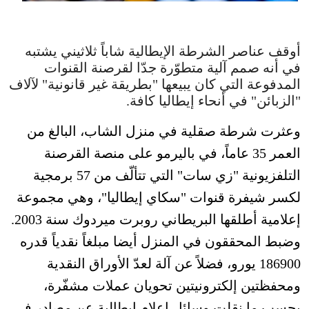
أوقف عناصر الشرطة الإيطالية شاباً ثلاثيني يشتبه
في أنه صمم آلية متطوّرة جدّا لقرصنة القنوات
المدفوعة التي كان يبيعها "بطريقة غير قانونية" لآلاف
"الزبائن" في أنحاء إيطاليا كافة.
وعثرت شرطة صقلية في منزل الشاب، البالغ من
العمر 35 عاماً، في باليرمو على منصة القرصنة
التلفزيونية "زي سات" التي تتألّف من 57 برمجية
لكسر شيفرة قنوات "سكاي إيطاليا"، وهي مجموعة
إعلامية أطلقها البريطاني روبرت ميردوك سنة 2003.
وضبط المحققون في المنزل أيضا مبلغاً نقدياً قدره
186900 يورو، فضلاً عن آلة لعدّ الأوراق النقدية
ومحفظتين إلكترونيتين تحويان عملات مشفّرة،
بحسب ما نقلت وسائل إعلام إيطالية عن مصادر في